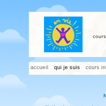
cours
accueil
qui je suis
cours i
N