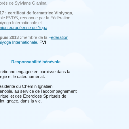
près de Sylviane Gianina
17 : certificat de formatrice
Viniyoga,
ole EVDS, reconnue
par la Fédération
niyoga
Internationale et
nion européenne de Yoga
puis 2013 :
membre de la
F
édération
niyoga Internationale,
FVI
Responsabilité bénévole
rétienne engagée
en paroisse dans la
turgie et le catéchuménat.
ésidente
du
Chemin Ignatien
enoble,
au service de l'accompagnement
irituel et des Exercices Spirituels de
int Ignace, dans la vie.