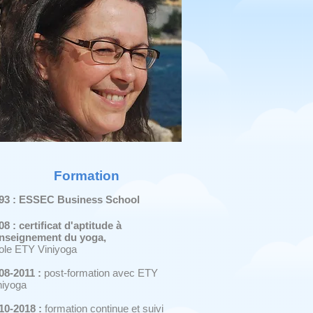
Formation
93 : ESSEC Business School
08 :
certificat d'aptitude à
enseignement du yoga,
ole ETY Viniyoga
08-2011 :
post-formation avec ETY
niyoga
10-2018 :
formation continue
et suivi