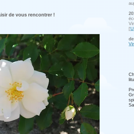
au
20
isir de vous rencontrer !
éc
Vi
l'
U
de
Vi
Ch
li
Pr
Gr
sp
Sa