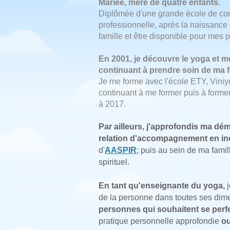
Mariée, mère de quatre enfants.
Diplômée d'une grande école de c
professionnelle,
après la naissance 
famille et être disponible
pour mes p
En 2001, je découvre le yoga et 
continuant à prendre soin de ma f
Je me forme avec l'école ETY, Viniy
continuant à me former puis à form
à 2017.
Par ailleurs,
j'approfondis ma déma
relation d'accompagnement en ind
d'
AASPIR
; puis au sein de ma fami
spirituel.
En tant qu'enseignante du yoga,
de la personne dans toutes ses dim
personnes qui souhaitent se perf
pratique personnelle approfondie
ou