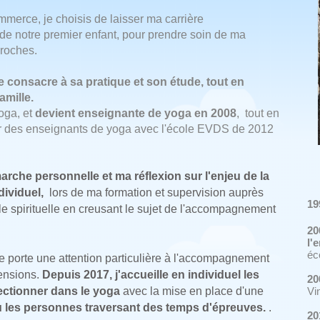
ommerce,
je choisis de laisser ma carrière
de notre premier enfant,
pour prendre soin de ma
roches.
me consacre
à sa pratique et son étude,
tout en
amille.
oga, et
devient enseignante de yoga en 2008
, tout en
er des enseignants de yoga avec l'école EVDS de 2012
rche personnelle et ma réflexion sur l'enjeu de la
ividuel,
lors de ma formation et supervision auprès
19
lle spirituelle en creusant le sujet de l'accompagnement
20
l'
éc
je porte une attention particulière à l'accompagnement
ensions.
Depuis 2017, j'accueille en individuel les
20
ectionner dans le yoga
avec la mise en place d'une
Vi
 les
personnes traversant des temps d'épreuves.
.
20