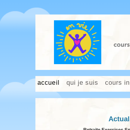
cours
accueil
qui je suis
cours i
Actual
Retraite Exercices Sp