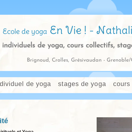
En Vie ! - Nathal
Ecole de yoga
 individuels de yoga, cours collectifs, sta
Brignoud, Crolles, Grésivaudan - Grenobl
ndividuel de yoga
stages de yoga
cours 
i
té
irituels et Yoga